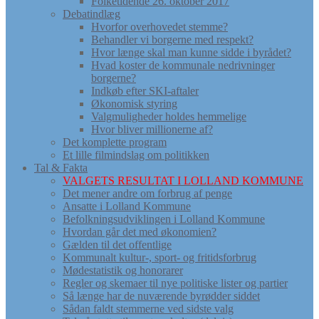
Folketidende 26. oktober 2017
Debatindlæg
Hvorfor overhovedet stemme?
Behandler vi borgerne med respekt?
Hvor længe skal man kunne sidde i byrådet?
Hvad koster de kommunale nedrivninger
borgerne?
Indkøb efter SKI-aftaler
Økonomisk styring
Valgmuligheder holdes hemmelige
Hvor bliver millionerne af?
Det komplette program
Et lille filmindslag om politikken
Tal & Fakta
VALGETS RESULTAT I LOLLAND KOMMUNE
Det mener andre om forbrug af penge
Ansatte i Lolland Kommune
Befolkningsudviklingen i Lolland Kommune
Hvordan går det med økonomien?
Gælden til det offentlige
Kommunalt kultur-, sport- og fritidsforbrug
Mødestatistik og honorarer
Regler og skemaer til nye politiske lister og partier
Så længe har de nuværende byrødder siddet
Sådan faldt stemmerne ved sidste valg