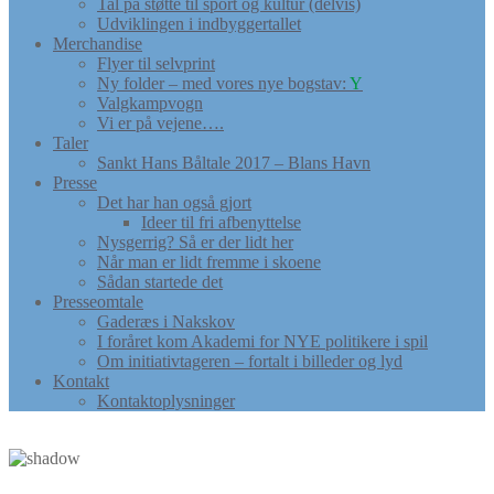
Tal på støtte til sport og kultur (delvis)
Udviklingen i indbyggertallet
Merchandise
Flyer til selvprint
Ny folder – med vores nye bogstav:
Y
Valgkampvogn
Vi er på vejene….
Taler
Sankt Hans Båltale 2017 – Blans Havn
Presse
Det har han også gjort
Ideer til fri afbenyttelse
Nysgerrig? Så er der lidt her
Når man er lidt fremme i skoene
Sådan startede det
Presseomtale
Gaderæs i Nakskov
I foråret kom Akademi for NYE politikere i spil
Om initiativtageren – fortalt i billeder og lyd
Kontakt
Kontaktoplysninger