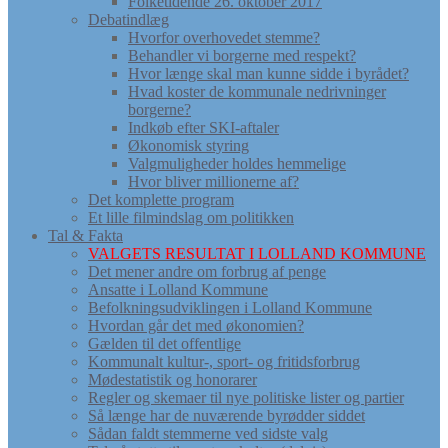
Folketidende 26. oktober 2017
Debatindlæg
Hvorfor overhovedet stemme?
Behandler vi borgerne med respekt?
Hvor længe skal man kunne sidde i byrådet?
Hvad koster de kommunale nedrivninger
borgerne?
Indkøb efter SKI-aftaler
Økonomisk styring
Valgmuligheder holdes hemmelige
Hvor bliver millionerne af?
Det komplette program
Et lille filmindslag om politikken
Tal & Fakta
VALGETS RESULTAT I LOLLAND KOMMUNE
Det mener andre om forbrug af penge
Ansatte i Lolland Kommune
Befolkningsudviklingen i Lolland Kommune
Hvordan går det med økonomien?
Gælden til det offentlige
Kommunalt kultur-, sport- og fritidsforbrug
Mødestatistik og honorarer
Regler og skemaer til nye politiske lister og partier
Så længe har de nuværende byrødder siddet
Sådan faldt stemmerne ved sidste valg