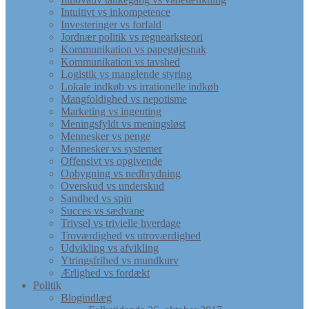
Intuitivt vs inkompetence
Investeringer vs forfald
Jordnær politik vs regnearksteori
Kommunikation vs papegøjesnak
Kommunikation vs tavshed
Logistik vs manglende styring
Lokale indkøb vs irrationelle indkøb
Mangfoldighed vs nepotisme
Marketing vs ingenting
Meningsfyldt vs meningsløst
Mennesker vs penge
Mennesker vs systemer
Offensivt vs opgivende
Opbygning vs nedbrydning
Overskud vs underskud
Sandhed vs spin
Succes vs sædvane
Trivsel vs trivielle hverdage
Troværdighed vs utroværdighed
Udvikling vs afvikling
Ytringsfrihed vs mundkurv
Ærlighed vs fordækt
Politik
Blogindlæg