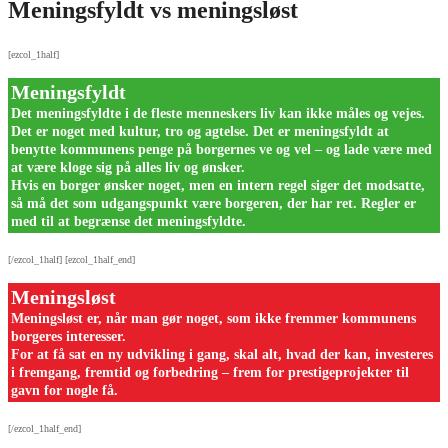
Meningsfyldt vs meningsløst
[ezcol_1half]
Meningsfyldt
Det meningsfyldte i de fleste menneskers liv kan ikke måles og vejes.
Det er noget med kultur, tro og agtelse. Det er meningsfyldt at
benytte kommunens penge på borgernes ve og vel – og lade være med
at være kloge sig på alles liv og ønsker.
Hvis en borger ønsker noget, men en intern regel siger det modsatte,
så må det som udgangspunkt være borgeren, der har ret. Regler er
med til at begrænse det meningsfyldte.
[/ezcol_1half] [ezcol_1half_end]
Meningsløst
Meningsløst er, når man gør noget, som ikke fremmer kommunens
borgeres interesser.
For at få sat en ny udvikling i gang, skal alt, hvad der kan, investeres
i fremgang, fremtid og forbedring – frem for prestigeprojekter til
gavn for nogle få.
[/ezcol_1half_end]