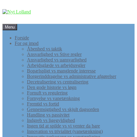
Skip
Menu
to
content
Forside
For og imod
Åbenhed vs taktik
Ansvarlighed vs Stive regler
Ansvarlighed vs uansvarlighed
Arbejdsglæde vs arbejdsregler
Bopælspligt vs manglende interesse
Borgerinddragelse vs administrative afgørelser
Decetralisering vs centralisering
Den gode historie vs løgn
Fornuft vs regulering
Fornyelse vs vanetænkning
Fremtid vs fortid
Gennemsigtighed vs skjult dagsorden
Handling vs passivitet
Indgreb vs ligegyldighed
Ingen tid at spilde vs vi venter da bare
Innovation vs trivialitet (vanetænkning)
Innovativ tankegang vs vanetænkning